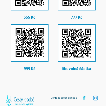
555 Kč
777 Kč
999 Kč
libovolná částka
Ochrana osobních údajů