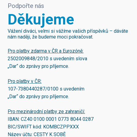
Podpořte nás
Děkujeme
Vážení diváci, velmi si vážíme vašich příspěvků – dáváte
nám naději, že budeme moci pokračovat.
Pro platby zdarma v ČR a Eurozóně:
2502009848/2010
s uvedením slova
„Dar“ do zprávy pro příjemce.
Pro platby v ČR:
107-7380440287/0100
s uvedením
„Dar“ do zprávy pro příjemce.
Pro mezinárodní platby ze zahraničí:
IBAN:
CZ40 0100 0001 0773 8044 0287
BIC/SWIFT kód:
KOMBCZPPXXX
Název účtu: CESTY K SOBĚ