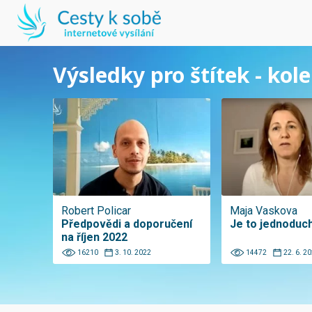
Výsledky pro štítek - kol
Robert Policar
Maja Vaskova
Předpovědi a doporučení
Je to jednoduc
na říjen 2022
16210
3. 10. 2022
14472
22. 6. 2