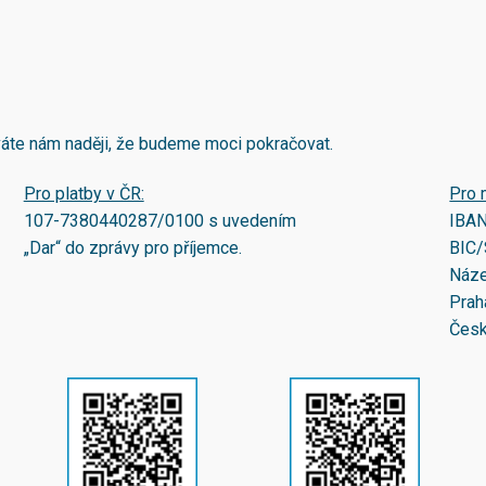
áváte nám naději, že budeme moci pokračovat.
Pro platby v ČR:
Pro 
107-7380440287/0100
s uvedením
IBA
„Dar“ do zprávy pro příjemce.
BIC/
Náze
Prah
Česk