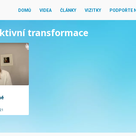
DOMŮ
VIDEA
ČLÁNKY
VIZITKY
PODPOŘTE 
ektivní transformace
hé
021