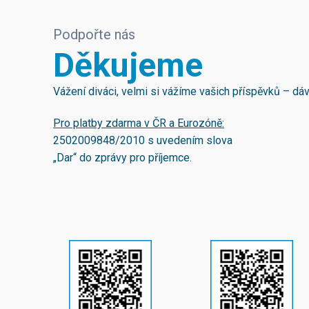
Podpořte nás
Děkujeme
Vážení diváci, velmi si vážíme vašich příspěvků – d
Pro platby zdarma v ČR a Eurozóně:
2502009848/2010
s uvedením slova
„Dar“ do zprávy pro příjemce.