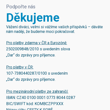
Podpořte nás
Děkujeme
Vážení diváci, velmi si vážíme vašich příspěvků – dáváte
nám naději, že budeme moci pokračovat.
Pro platby zdarma v ČR a Eurozóně:
2502009848/2010
s uvedením slova
„Dar“ do zprávy pro příjemce.
Pro platby v ČR:
107-7380440287/0100
s uvedením
„Dar“ do zprávy pro příjemce.
Pro mezinárodní platby ze zahraničí:
IBAN:
CZ40 0100 0001 0773 8044 0287
BIC/SWIFT kód:
KOMBCZPPXXX
Název účtu: CESTY K SOBĚ