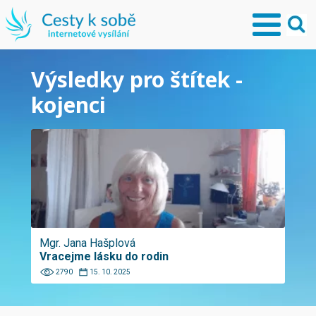
Výsledky pro štítek -
kojenci
Mgr. Jana Hašplová
Vracejme lásku do rodin
2790
15. 10. 2025