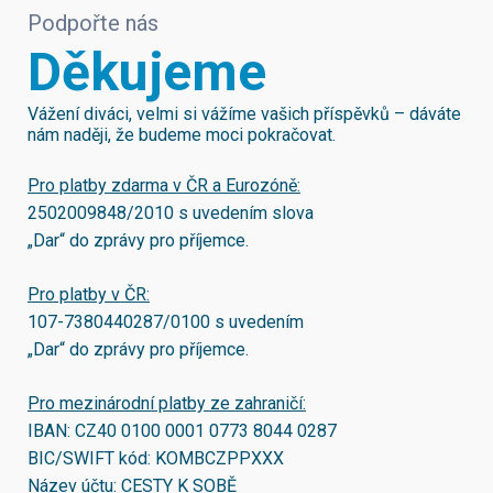
Podpořte nás
Děkujeme
Vážení diváci, velmi si vážíme vašich příspěvků – dáváte
nám naději, že budeme moci pokračovat.
Pro platby zdarma v ČR a Eurozóně:
2502009848/2010
s uvedením slova
„Dar“ do zprávy pro příjemce.
Pro platby v ČR:
107-7380440287/0100
s uvedením
„Dar“ do zprávy pro příjemce.
Pro mezinárodní platby ze zahraničí:
IBAN:
CZ40 0100 0001 0773 8044 0287
BIC/SWIFT kód:
KOMBCZPPXXX
Název účtu: CESTY K SOBĚ