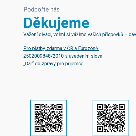
Podpořte nás
Děkujeme
Vážení diváci, velmi si vážíme vašich příspěvků – d
Pro platby zdarma v ČR a Eurozóně:
2502009848/2010
s uvedením slova
„Dar“ do zprávy pro příjemce.