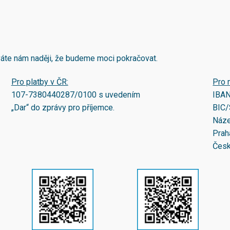
áváte nám naději, že budeme moci pokračovat.
Pro platby v ČR:
Pro 
107-7380440287/0100
s uvedením
IBA
„Dar“ do zprávy pro příjemce.
BIC/
Náze
Prah
Česk