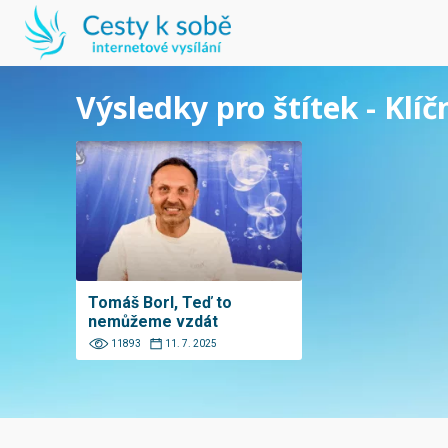
Výsledky pro štítek - Klíč
Tomáš Borl, Teď to
nemůžeme vzdát
11893
11. 7. 2025