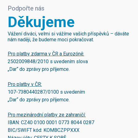
Podpořte nás
Děkujeme
Vážení diváci, velmi si vážíme vašich příspěvků – dáváte
nám naději, že budeme moci pokračovat.
Pro platby zdarma v ČR a Eurozóně:
2502009848/2010
s uvedením slova
„Dar“ do zprávy pro příjemce.
Pro platby v ČR:
107-7380440287/0100
s uvedením
„Dar“ do zprávy pro příjemce.
Pro mezinárodní platby ze zahraničí:
IBAN:
CZ40 0100 0001 0773 8044 0287
BIC/SWIFT kód:
KOMBCZPPXXX
Název účtu: CESTY K SOBĚ