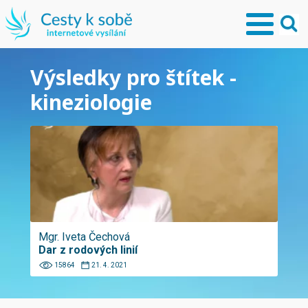
Výsledky pro štítek -
kineziologie
Mgr. Iveta Čechová
Dar z rodových linií
15864
21. 4. 2021