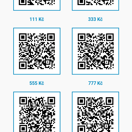
111 Kč
333 Kč
555 Kč
777 Kč