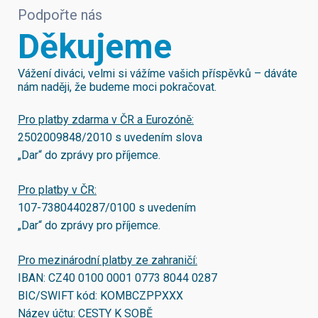
Podpořte nás
Děkujeme
Vážení diváci, velmi si vážíme vašich příspěvků – dáváte
nám naději, že budeme moci pokračovat.
Pro platby zdarma v ČR a Eurozóně:
2502009848/2010
s uvedením slova
„Dar“ do zprávy pro příjemce.
Pro platby v ČR:
107-7380440287/0100
s uvedením
„Dar“ do zprávy pro příjemce.
Pro mezinárodní platby ze zahraničí:
IBAN:
CZ40 0100 0001 0773 8044 0287
BIC/SWIFT kód:
KOMBCZPPXXX
Název účtu: CESTY K SOBĚ