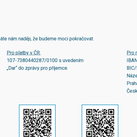
áváte nám naději, že budeme moci pokračovat.
Pro platby v ČR:
Pro 
107-7380440287/0100
s uvedením
IBA
„Dar“ do zprávy pro příjemce.
BIC/
Náze
Prah
Česk