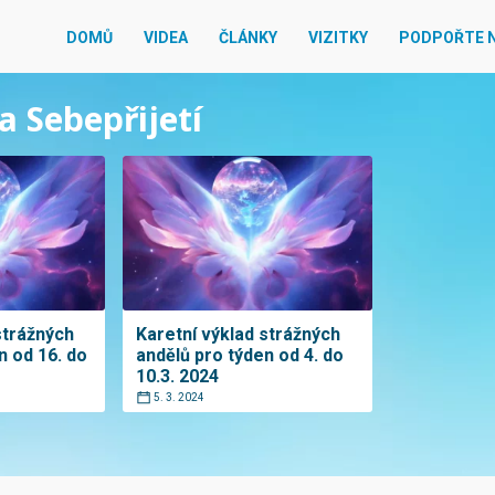
DOMŮ
VIDEA
ČLÁNKY
VIZITKY
PODPOŘTE 
a Sebepřijetí
strážných
Karetní výklad strážných
n od 16. do
andělů pro týden od 4. do
10.3. 2024
5. 3. 2024