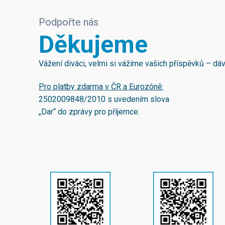
Podpořte nás
Děkujeme
Vážení diváci, velmi si vážíme vašich příspěvků – d
Pro platby zdarma v ČR a Eurozóně:
2502009848/2010
s uvedením slova
„Dar“ do zprávy pro příjemce.