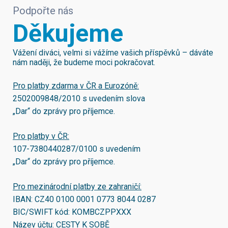
Podpořte nás
Děkujeme
Vážení diváci, velmi si vážíme vašich příspěvků – dáváte
nám naději, že budeme moci pokračovat.
Pro platby zdarma v ČR a Eurozóně:
2502009848/2010
s uvedením slova
„Dar“ do zprávy pro příjemce.
Pro platby v ČR:
107-7380440287/0100
s uvedením
„Dar“ do zprávy pro příjemce.
Pro mezinárodní platby ze zahraničí:
IBAN:
CZ40 0100 0001 0773 8044 0287
BIC/SWIFT kód:
KOMBCZPPXXX
Název účtu: CESTY K SOBĚ