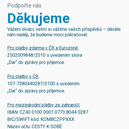
Podpořte nás
Děkujeme
Vážení diváci, velmi si vážíme vašich příspěvků – dáváte
nám naději, že budeme moci pokračovat.
Pro platby zdarma v ČR a Eurozóně:
2502009848/2010
s uvedením slova
„Dar“ do zprávy pro příjemce.
Pro platby v ČR:
107-7380440287/0100
s uvedením
„Dar“ do zprávy pro příjemce.
Pro mezinárodní platby ze zahraničí:
IBAN:
CZ40 0100 0001 0773 8044 0287
BIC/SWIFT kód:
KOMBCZPPXXX
Název účtu: CESTY K SOBĚ