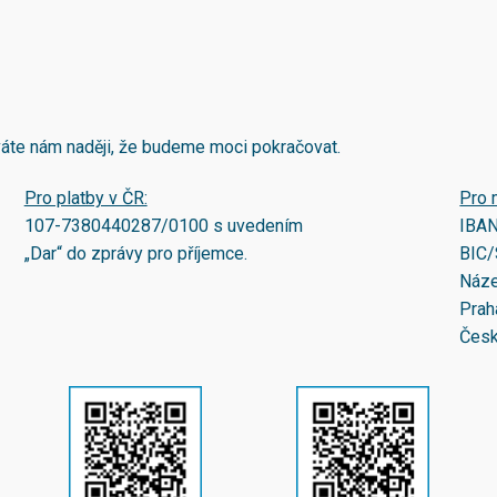
áváte nám naději, že budeme moci pokračovat.
Pro platby v ČR:
Pro 
107-7380440287/0100
s uvedením
IBA
„Dar“ do zprávy pro příjemce.
BIC/
Náze
Prah
Česk