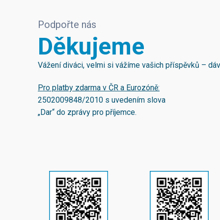
Podpořte nás
Děkujeme
Vážení diváci, velmi si vážíme vašich příspěvků – d
Pro platby zdarma v ČR a Eurozóně:
2502009848/2010
s uvedením slova
„Dar“ do zprávy pro příjemce.