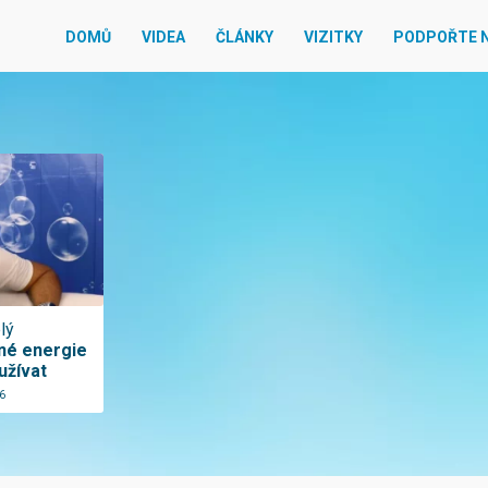
DOMŮ
VIDEA
ČLÁNKY
VIZITKY
PODPOŘTE 
lý
čné energie
užívat
6