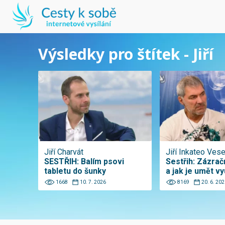
Výsledky pro štítek - Jiří
Jiří Charvát
Jiří Inkateo Vese
SESTŘIH: Balím psovi
Sestřih: Zázra
tabletu do šunky
a jak je umět vy
1668
10. 7. 2026
8169
20. 6. 202