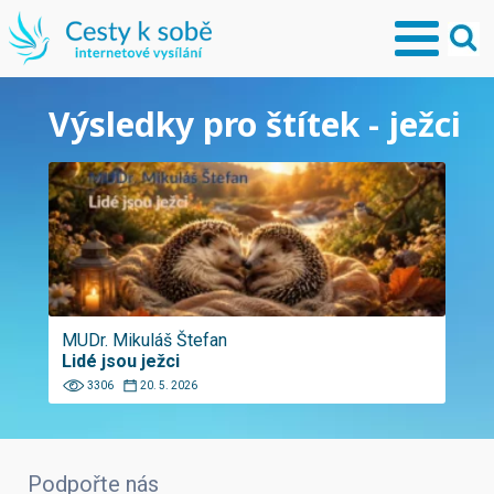
Výsledky pro štítek - ježci
MUDr. Mikuláš Štefan
Lidé jsou ježci
3306
20. 5. 2026
Podpořte nás