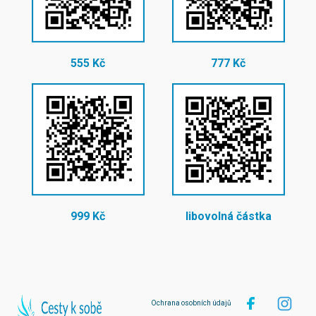
555 Kč
777 Kč
999 Kč
libovolná částka
Ochrana osobních údajů