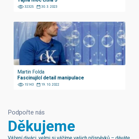
32325
30. 3. 2023
Martin Folda
Fascinující detail manipulace
15143
19. 10. 2022
Podpořte nás
Děkujeme
Vážení diváci, velmi si vážíme vašich příspěvků – dáváte