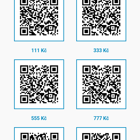
111 Kč
333 Kč
555 Kč
777 Kč