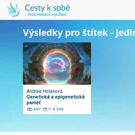
Výsledky pro štítek - Jedi
Andrea Holasová
Genetická a epigenetická
paměť
5237
11. 6. 2024