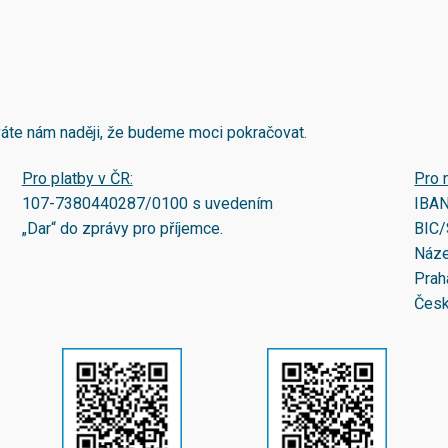
áváte nám naději, že budeme moci pokračovat.
Pro platby v ČR:
Pro 
107-7380440287/0100
s uvedením
IBA
„Dar“ do zprávy pro příjemce.
BIC/
Náze
Prah
Česk