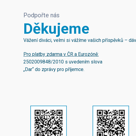
Podpořte nás
Děkujeme
Vážení diváci, velmi si vážíme vašich příspěvků – d
Pro platby zdarma v ČR a Eurozóně:
2502009848/2010
s uvedením slova
„Dar“ do zprávy pro příjemce.