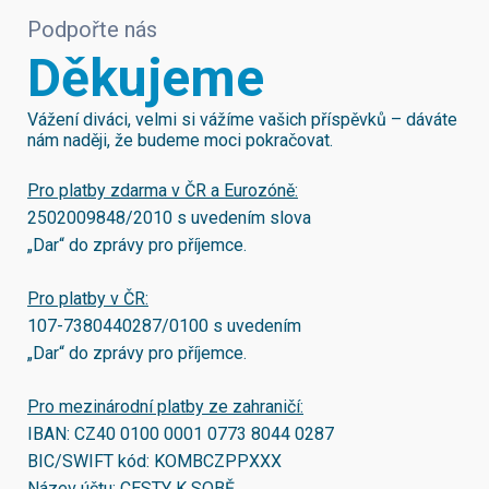
Podpořte nás
Děkujeme
Vážení diváci, velmi si vážíme vašich příspěvků – dáváte
nám naději, že budeme moci pokračovat.
Pro platby zdarma v ČR a Eurozóně:
2502009848/2010
s uvedením slova
„Dar“ do zprávy pro příjemce.
Pro platby v ČR:
107-7380440287/0100
s uvedením
„Dar“ do zprávy pro příjemce.
Pro mezinárodní platby ze zahraničí:
IBAN:
CZ40 0100 0001 0773 8044 0287
BIC/SWIFT kód:
KOMBCZPPXXX
Název účtu: CESTY K SOBĚ