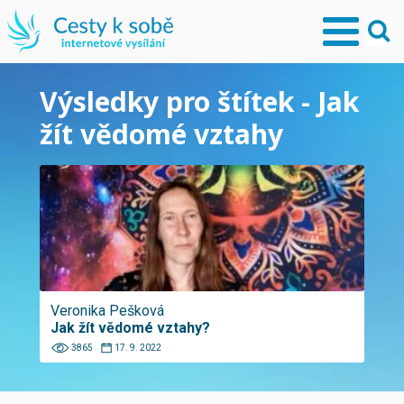
Výsledky pro štítek - Jak
žít vědomé vztahy
Veronika Pešková
Jak žít vědomé vztahy?
3865
17. 9. 2022