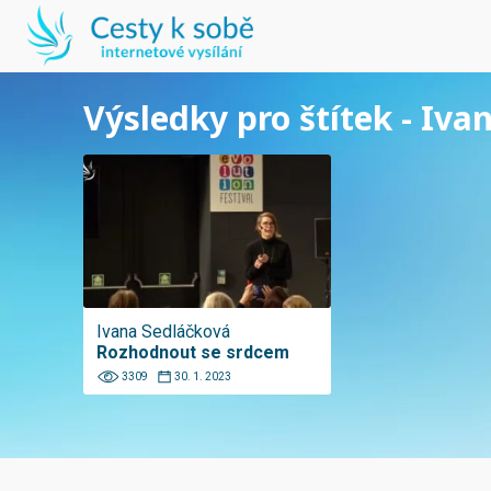
Výsledky pro štítek - Iva
Ivana Sedláčková
Rozhodnout se srdcem
3309
30. 1. 2023