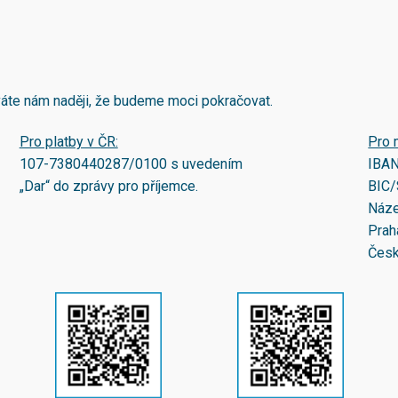
áváte nám naději, že budeme moci pokračovat.
Pro platby v ČR:
Pro 
107-7380440287/0100
s uvedením
IBA
„Dar“ do zprávy pro příjemce.
BIC/
Náze
Prah
Česk