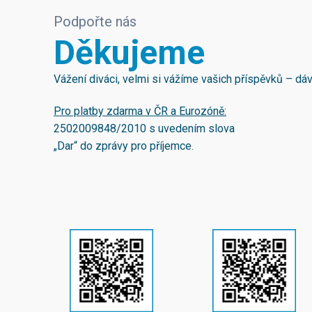
Podpořte nás
Děkujeme
Vážení diváci, velmi si vážíme vašich příspěvků – d
Pro platby zdarma v ČR a Eurozóně:
2502009848/2010
s uvedením slova
„Dar“ do zprávy pro příjemce.