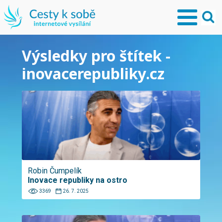
Výsledky pro štítek -
inovacerepubliky.cz
Robin Čumpelík
Inovace republiky na ostro
3369
26. 7. 2025