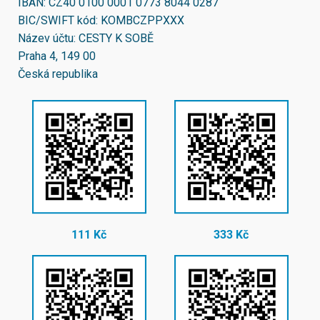
IBAN:
CZ40 0100 0001 0773 8044 0287
BIC/SWIFT kód:
KOMBCZPPXXX
Název účtu: CESTY K SOBĚ
Praha 4, 149 00
Česká republika
111 Kč
333 Kč