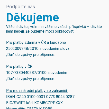
Podpořte nás
Děkujeme
Vážení diváci, velmi si vážíme vašich příspěvků – dáváte
nám naději, že budeme moci pokračovat.
Pro platby zdarma v ČR a Eurozóně:
2502009848/2010
s uvedením slova
„Dar“ do zprávy pro příjemce.
Pro platby v ČR:
107-7380440287/0100
s uvedením
„Dar“ do zprávy pro příjemce.
Pro mezinárodní platby ze zahraničí:
IBAN:
CZ40 0100 0001 0773 8044 0287
BIC/SWIFT kód:
KOMBCZPPXXX
Název účtu: CESTY K SOBĚ