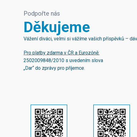
Podpořte nás
Děkujeme
Vážení diváci, velmi si vážíme vašich příspěvků – d
Pro platby zdarma v ČR a Eurozóně:
2502009848/2010
s uvedením slova
„Dar“ do zprávy pro příjemce.