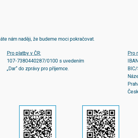
áváte nám naději, že budeme moci pokračovat.
Pro platby v ČR:
Pro 
107-7380440287/0100
s uvedením
IBA
„Dar“ do zprávy pro příjemce.
BIC/
Náze
Prah
Česk