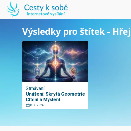
Výsledky pro štítek - Hř
Strhávání
Unášení: Skrytá Geometrie
Cítění a Myšlení
8. 7. 2026