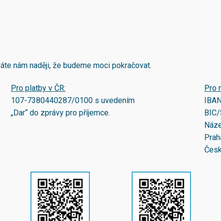
áváte nám naději, že budeme moci pokračovat.
Pro platby v ČR:
Pro 
107-7380440287/0100
s uvedením
IBA
„Dar“ do zprávy pro příjemce.
BIC/
Náze
Prah
Česk