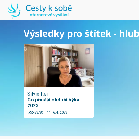
Výsledky pro štítek - hlub
Silvie Rei
Co přináší období býka
2023
53783
16. 4. 2023