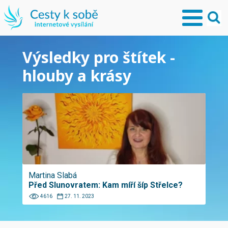
Výsledky pro štítek -
hlouby a krásy
Martina Slabá
Před Slunovratem: Kam míří šíp Střelce?
4616
27. 11. 2023