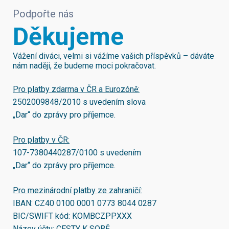
Podpořte nás
Děkujeme
Vážení diváci, velmi si vážíme vašich příspěvků – dáváte
nám naději, že budeme moci pokračovat.
Pro platby zdarma v ČR a Eurozóně:
2502009848/2010
s uvedením slova
„Dar“ do zprávy pro příjemce.
Pro platby v ČR:
107-7380440287/0100
s uvedením
„Dar“ do zprávy pro příjemce.
Pro mezinárodní platby ze zahraničí:
IBAN:
CZ40 0100 0001 0773 8044 0287
BIC/SWIFT kód:
KOMBCZPPXXX
Název účtu: CESTY K SOBĚ