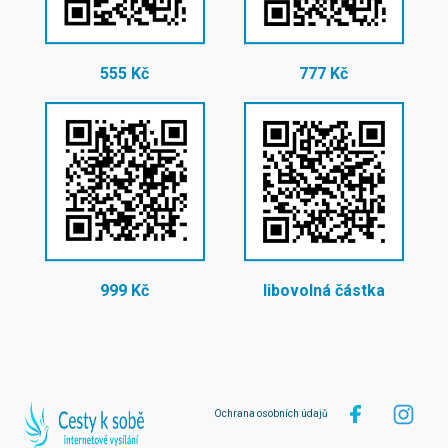
555 Kč
777 Kč
999 Kč
libovolná částka
Ochrana osobních údajů