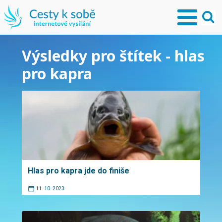
Výsledky pro štítek - hlas
pro kapra
Hlas pro kapra jde do finiše
11. 10. 2023