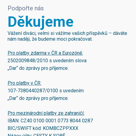
Podpořte nás
Děkujeme
Vážení diváci, velmi si vážíme vašich příspěvků – dáváte
nám naději, že budeme moci pokračovat.
Pro platby zdarma v ČR a Eurozóně:
2502009848/2010
s uvedením slova
„Dar“ do zprávy pro příjemce.
Pro platby v ČR:
107-7380440287/0100
s uvedením
„Dar“ do zprávy pro příjemce.
Pro mezinárodní platby ze zahraničí:
IBAN:
CZ40 0100 0001 0773 8044 0287
BIC/SWIFT kód:
KOMBCZPPXXX
Název účtu: CESTY K SOBĚ