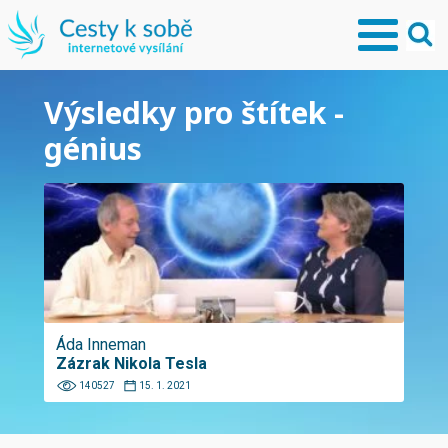
Výsledky pro štítek -
génius
Áda Inneman
Zázrak Nikola Tesla
140527
15. 1. 2021