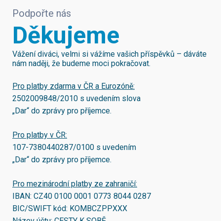
Podpořte nás
Děkujeme
Vážení diváci, velmi si vážíme vašich příspěvků – dáváte
nám naději, že budeme moci pokračovat.
Pro platby zdarma v ČR a Eurozóně:
2502009848/2010
s uvedením slova
„Dar“ do zprávy pro příjemce.
Pro platby v ČR:
107-7380440287/0100
s uvedením
„Dar“ do zprávy pro příjemce.
Pro mezinárodní platby ze zahraničí:
IBAN:
CZ40 0100 0001 0773 8044 0287
BIC/SWIFT kód:
KOMBCZPPXXX
Název účtu: CESTY K SOBĚ