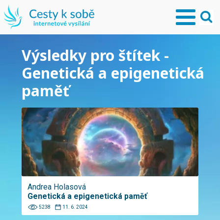
Výsledky pro štítek -
Genetická a epigenetická
paměť
Andrea Holasová
Genetická a epigenetická paměť
5238
11. 6. 2024