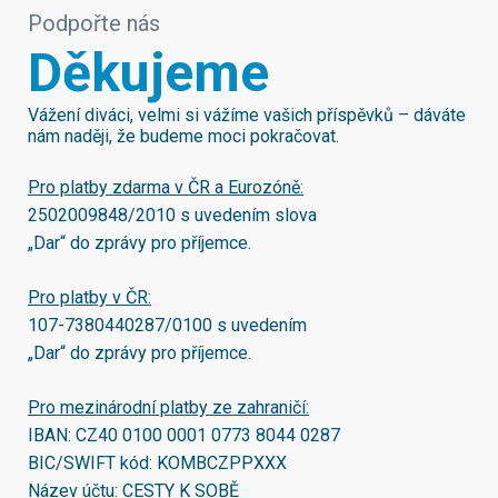
Podpořte nás
Děkujeme
Vážení diváci, velmi si vážíme vašich příspěvků – dáváte
nám naději, že budeme moci pokračovat.
Pro platby zdarma v ČR a Eurozóně:
2502009848/2010
s uvedením slova
„Dar“ do zprávy pro příjemce.
Pro platby v ČR:
107-7380440287/0100
s uvedením
„Dar“ do zprávy pro příjemce.
Pro mezinárodní platby ze zahraničí:
IBAN:
CZ40 0100 0001 0773 8044 0287
BIC/SWIFT kód:
KOMBCZPPXXX
Název účtu: CESTY K SOBĚ