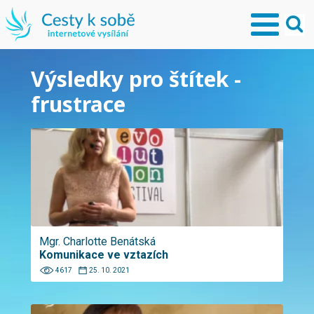
Výsledky pro štítek -
frustrace
Mgr. Charlotte Benátská
Komunikace ve vztazích
4617
25. 10. 2021