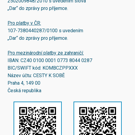
2502009848/2010
s uvedením slova
„Dar“ do zprávy pro příjemce.
Pro platby v ČR:
107-7380440287/0100
s uvedením
„Dar“ do zprávy pro příjemce.
Pro mezinárodní platby ze zahraničí:
IBAN:
CZ40 0100 0001 0773 8044 0287
BIC/SWIFT kód:
KOMBCZPPXXX
Název účtu: CESTY K SOBĚ
Praha 4, 149 00
Česká republika