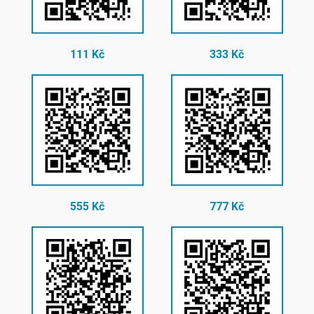
111 Kč
333 Kč
555 Kč
777 Kč