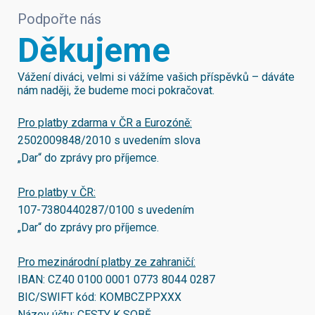
Podpořte nás
Děkujeme
Vážení diváci, velmi si vážíme vašich příspěvků – dáváte
nám naději, že budeme moci pokračovat.
Pro platby zdarma v ČR a Eurozóně:
2502009848/2010
s uvedením slova
„Dar“ do zprávy pro příjemce.
Pro platby v ČR:
107-7380440287/0100
s uvedením
„Dar“ do zprávy pro příjemce.
Pro mezinárodní platby ze zahraničí:
IBAN:
CZ40 0100 0001 0773 8044 0287
BIC/SWIFT kód:
KOMBCZPPXXX
Název účtu: CESTY K SOBĚ