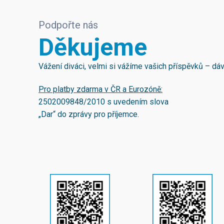
Podpořte nás
Děkujeme
Vážení diváci, velmi si vážíme vašich příspěvků – d
Pro platby zdarma v ČR a Eurozóně:
2502009848/2010
s uvedením slova
„Dar“ do zprávy pro příjemce.