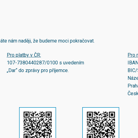
áváte nám naději, že budeme moci pokračovat.
Pro platby v ČR:
Pro 
107-7380440287/0100
s uvedením
IBA
„Dar“ do zprávy pro příjemce.
BIC/
Náze
Prah
Česk