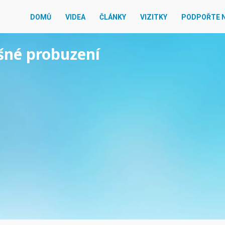
DOMŮ
VIDEA
ČLÁNKY
VIZITKY
PODPOŘTE 
ešné probuzení