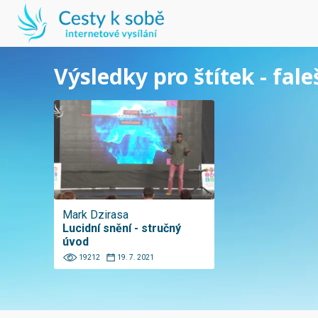
Výsledky pro štítek - fal
Mark Dzirasa
Lucidní snění - stručný
úvod
19212
19. 7. 2021