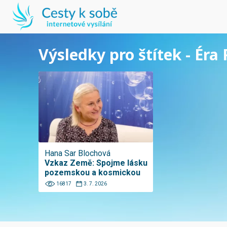
Výsledky pro štítek - Éra
Hana Sar Blochová
Vzkaz Země: Spojme lásku
pozemskou a kosmickou
16817
3. 7. 2026