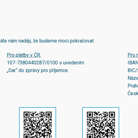
áváte nám naději, že budeme moci pokračovat.
Pro platby v ČR:
Pro 
107-7380440287/0100
s uvedením
IBA
„Dar“ do zprávy pro příjemce.
BIC/
Náze
Prah
Česk