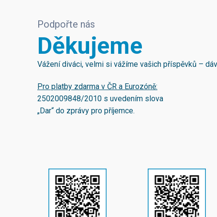
Podpořte nás
Děkujeme
Vážení diváci, velmi si vážíme vašich příspěvků – d
Pro platby zdarma v ČR a Eurozóně:
2502009848/2010
s uvedením slova
„Dar“ do zprávy pro příjemce.