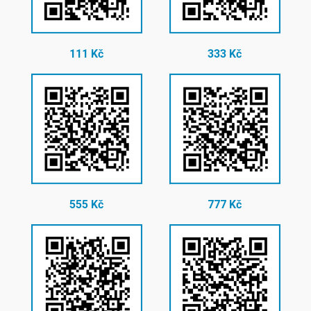
111 Kč
333 Kč
555 Kč
777 Kč