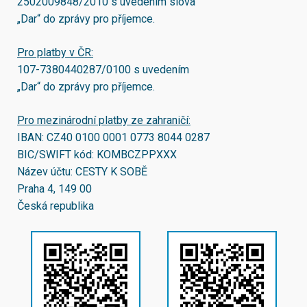
2502009848/2010
s uvedením slova
„Dar“ do zprávy pro příjemce.
Pro platby v ČR:
107-7380440287/0100
s uvedením
„Dar“ do zprávy pro příjemce.
Pro mezinárodní platby ze zahraničí:
IBAN:
CZ40 0100 0001 0773 8044 0287
BIC/SWIFT kód:
KOMBCZPPXXX
Název účtu: CESTY K SOBĚ
Praha 4, 149 00
Česká republika