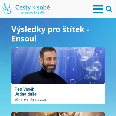
Výsledky pro štítek -
Ensoul
Petr Vaněk
Jedna duše
11346
1. 3. 2025