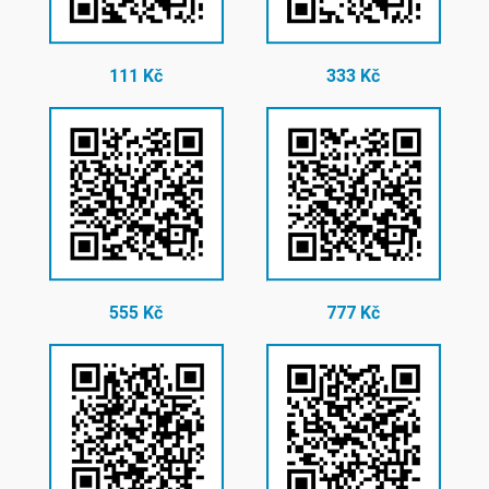
111 Kč
333 Kč
555 Kč
777 Kč