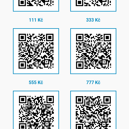
111 Kč
333 Kč
555 Kč
777 Kč