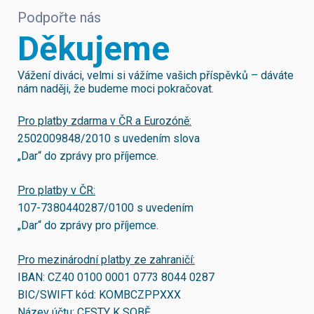
Podpořte nás
Děkujeme
Vážení diváci, velmi si vážíme vašich příspěvků – dáváte
nám naději, že budeme moci pokračovat.
Pro platby zdarma v ČR a Eurozóně:
2502009848/2010
s uvedením slova
„Dar“ do zprávy pro příjemce.
Pro platby v ČR:
107-7380440287/0100
s uvedením
„Dar“ do zprávy pro příjemce.
Pro mezinárodní platby ze zahraničí:
IBAN:
CZ40 0100 0001 0773 8044 0287
BIC/SWIFT kód:
KOMBCZPPXXX
Název účtu: CESTY K SOBĚ