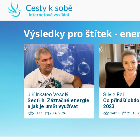
Výsledky pro štítek - en
Jiří Inkateo Veselý
Silvie Rei
Sestřih: Zázračné energie
Co přináší obdob
a jak je umět využívat
2023
8177
20. 6. 2026
24013
21. 10. 