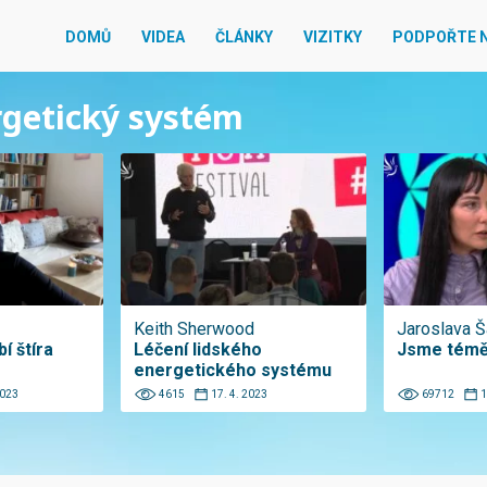
DOMŮ
VIDEA
ČLÁNKY
VIZITKY
PODPOŘTE 
ergetický systém
Keith Sherwood
Jaroslava Š
í štíra
Léčení lidského
Jsme téměř
energetického systému
2023
4615
17. 4. 2023
69712
1