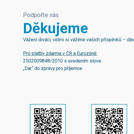
Podpořte nás
Děkujeme
Vážení diváci, velmi si vážíme vašich příspěvků – d
Pro platby zdarma v ČR a Eurozóně:
2502009848/2010
s uvedením slova
„Dar“ do zprávy pro příjemce.