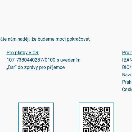
áváte nám naději, že budeme moci pokračovat.
Pro platby v ČR:
Pro 
107-7380440287/0100
s uvedením
IBA
„Dar“ do zprávy pro příjemce.
BIC/
Náze
Prah
Česk