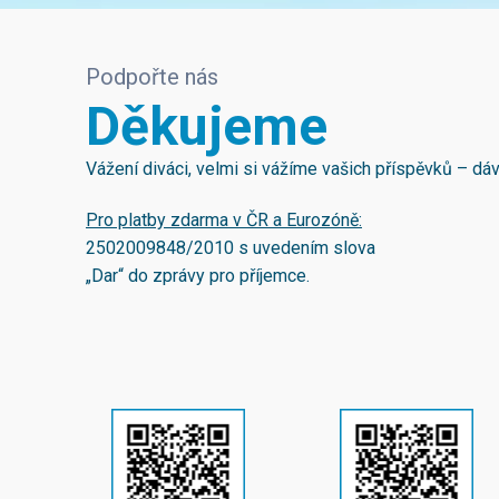
Podpořte nás
Děkujeme
Vážení diváci, velmi si vážíme vašich příspěvků – d
Pro platby zdarma v ČR a Eurozóně:
2502009848/2010
s uvedením slova
„Dar“ do zprávy pro příjemce.