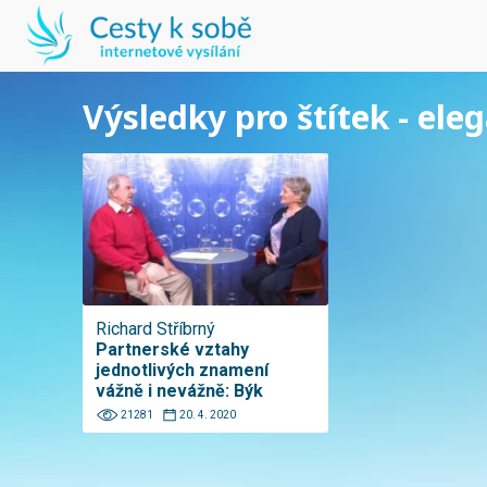
Výsledky pro štítek - el
Richard Stříbrný
Partnerské vztahy
jednotlivých znamení
vážně i nevážně: Býk
21281
20. 4. 2020