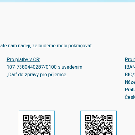
áváte nám naději, že budeme moci pokračovat.
Pro platby v ČR:
Pro 
107-7380440287/0100
s uvedením
IBA
„Dar“ do zprávy pro příjemce.
BIC/
Náze
Prah
Česk