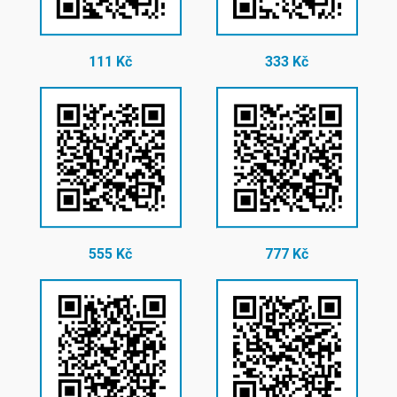
111 Kč
333 Kč
555 Kč
777 Kč