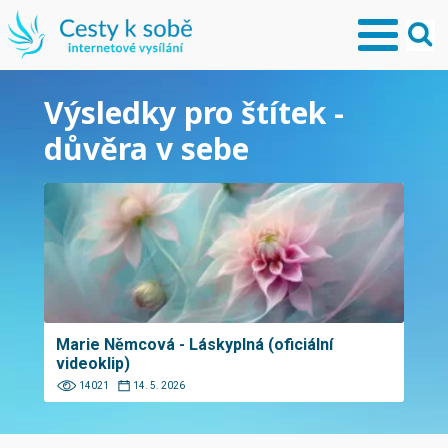
Výsledky pro štítek -
důvěra v sebe
Marie Němcová - Láskyplná (oficiální
videoklip)
14021
14. 5. 2026