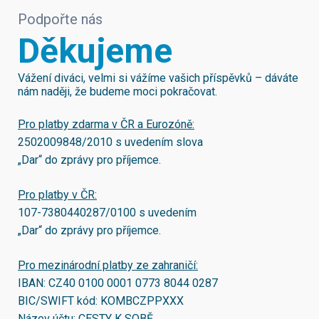
Podpořte nás
Děkujeme
Vážení diváci, velmi si vážíme vašich příspěvků – dáváte
nám naději, že budeme moci pokračovat.
Pro platby zdarma v ČR a Eurozóně:
2502009848/2010
s uvedením slova
„Dar“ do zprávy pro příjemce.
Pro platby v ČR:
107-7380440287/0100
s uvedením
„Dar“ do zprávy pro příjemce.
Pro mezinárodní platby ze zahraničí:
IBAN:
CZ40 0100 0001 0773 8044 0287
BIC/SWIFT kód:
KOMBCZPPXXX
Název účtu: CESTY K SOBĚ