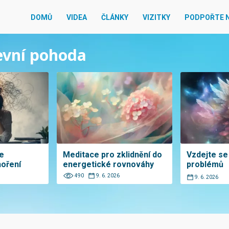
DOMŮ
VIDEA
ČLÁNKY
VIZITKY
PODPOŘTE 
ševní pohoda
te
Meditace pro zklidnění do
Vzdejte se
oření
energetické rovnováhy
problémů
490
9. 6. 2026
9. 6. 2026