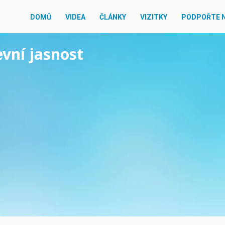
DOMŮ
VIDEA
ČLÁNKY
VIZITKY
PODPOŘTE 
evní jasnost