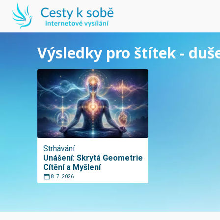
Výsledky pro štítek - duš
Strhávání
Unášení: Skrytá Geometrie
Cítění a Myšlení
8. 7. 2026