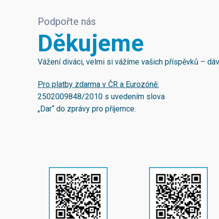
Podpořte nás
Děkujeme
Vážení diváci, velmi si vážíme vašich příspěvků – d
Pro platby zdarma v ČR a Eurozóně:
2502009848/2010
s uvedením slova
„Dar“ do zprávy pro příjemce.