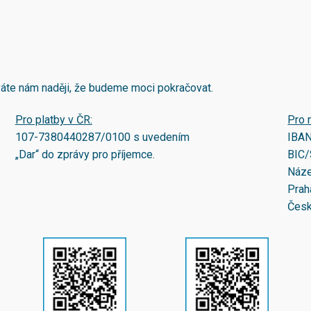
áváte nám naději, že budeme moci pokračovat.
Pro platby v ČR:
Pro 
107-7380440287/0100
s uvedením
IBA
„Dar“ do zprávy pro příjemce.
BIC/
Náze
Prah
Česk