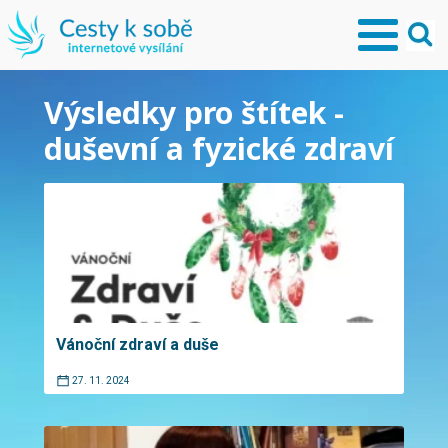
Výsledky pro štítek -
duševní a fyzické zdraví
Vánoční zdraví a duše
27. 11. 2024