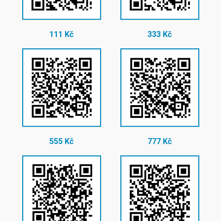
111 Kč
333 Kč
555 Kč
777 Kč