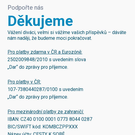
Podpořte nás
Děkujeme
Vážení diváci, velmi si vážíme vašich příspěvků – dáváte
nám naději, že budeme moci pokračovat.
Pro platby zdarma v ČR a Eurozóně:
2502009848/2010
s uvedením slova
„Dar“ do zprávy pro příjemce.
Pro platby v ČR:
107-7380440287/0100
s uvedením
„Dar“ do zprávy pro příjemce.
Pro mezinárodní platby ze zahraničí:
IBAN:
CZ40 0100 0001 0773 8044 0287
BIC/SWIFT kód:
KOMBCZPPXXX
Název účtu: CESTY K SOBĚ