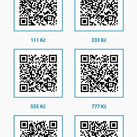
111 Kč
333 Kč
555 Kč
777 Kč