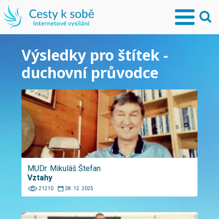
Výsledky pro štítek -
duchovní průvodce
MUDr. Mikuláš Štefan
Vztahy
21210
28. 12. 2025