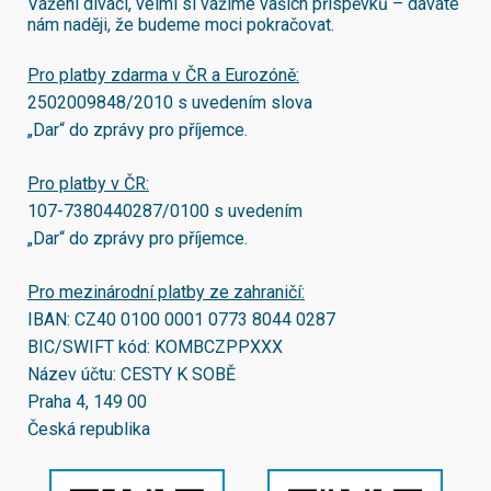
Vážení diváci, velmi si vážíme vašich příspěvků – dáváte
nám naději, že budeme moci pokračovat.
Pro platby zdarma v ČR a Eurozóně:
2502009848/2010
s uvedením slova
„Dar“ do zprávy pro příjemce.
Pro platby v ČR:
107-7380440287/0100
s uvedením
„Dar“ do zprávy pro příjemce.
Pro mezinárodní platby ze zahraničí:
IBAN:
CZ40 0100 0001 0773 8044 0287
BIC/SWIFT kód:
KOMBCZPPXXX
Název účtu: CESTY K SOBĚ
Praha 4, 149 00
Česká republika