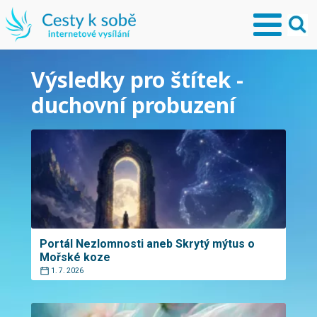
Výsledky pro štítek -
duchovní probuzení
Portál Nezlomnosti aneb Skrytý mýtus o
Mořské koze
1. 7. 2026