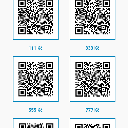
111 Kč
333 Kč
555 Kč
777 Kč