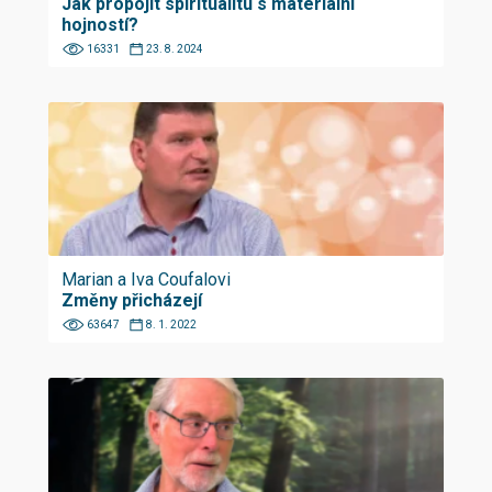
Jak propojit spiritualitu s materiální
hojností?
16331
23. 8. 2024
Marian a Iva Coufalovi
Změny přicházejí
63647
8. 1. 2022