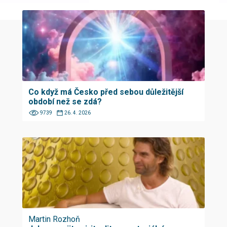
Co když má Česko před sebou důležitější
období než se zdá?
9739
26. 4. 2026
Martin Rozhoň