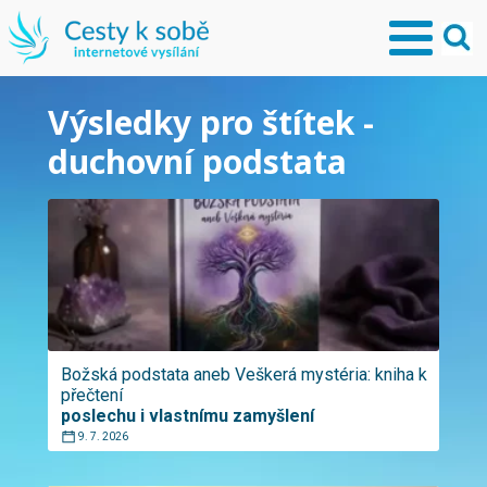
Výsledky pro štítek -
duchovní podstata
Božská podstata aneb Veškerá mystéria: kniha k
přečtení
poslechu i vlastnímu zamyšlení
9. 7. 2026