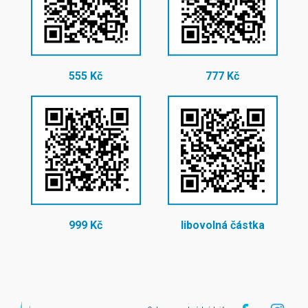
555 Kč
777 Kč
999 Kč
libovolná částka