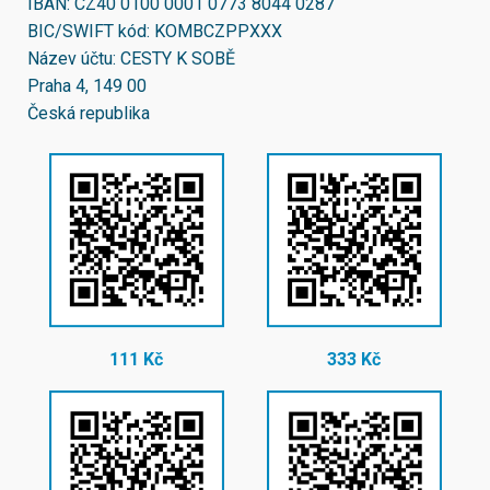
IBAN:
CZ40 0100 0001 0773 8044 0287
BIC/SWIFT kód:
KOMBCZPPXXX
Název účtu: CESTY K SOBĚ
Praha 4, 149 00
Česká republika
111 Kč
333 Kč