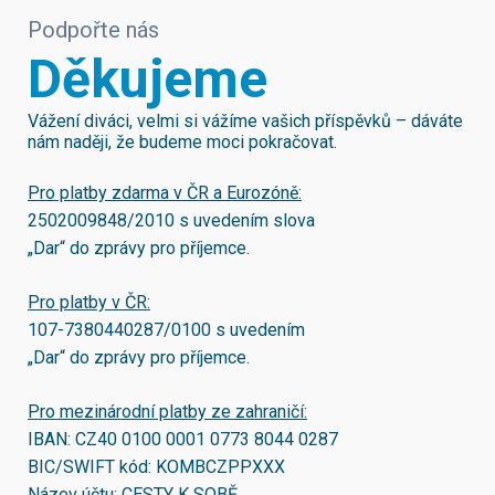
Podpořte nás
Děkujeme
Vážení diváci, velmi si vážíme vašich příspěvků – dáváte
nám naději, že budeme moci pokračovat.
Pro platby zdarma v ČR a Eurozóně:
2502009848/2010
s uvedením slova
„Dar“ do zprávy pro příjemce.
Pro platby v ČR:
107-7380440287/0100
s uvedením
„Dar“ do zprávy pro příjemce.
Pro mezinárodní platby ze zahraničí:
IBAN:
CZ40 0100 0001 0773 8044 0287
BIC/SWIFT kód:
KOMBCZPPXXX
Název účtu: CESTY K SOBĚ